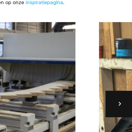
den op onze
inspiratiepagina
.