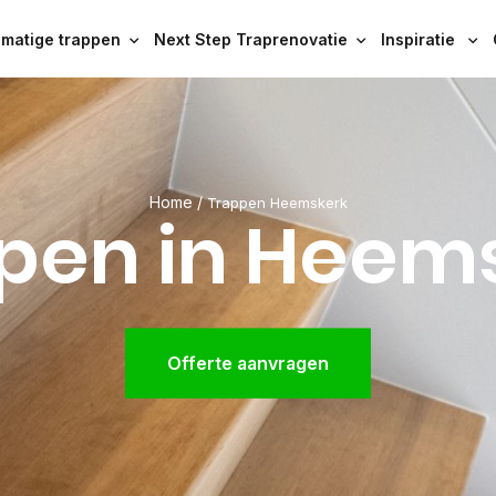
ematige trappen
Next Step Traprenovatie
Inspiratie
Home
/
Trappen Heemskerk
pen in Heem
Offerte aanvragen