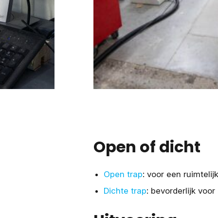
Open of dicht
Open trap
: voor een ruimtelij
Dichte trap
: bevorderlijk vo