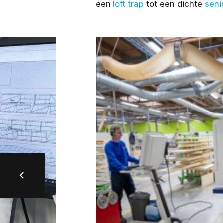
een
loft trap
tot een dichte
seni