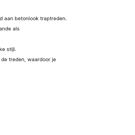
eld aan betonlook traptreden.
aande als
 stijl.
n de treden, waardoor je