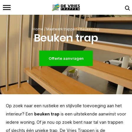
Home
/
Maatwerk trappen
/
Beuken trap
Beuken trap
Offerte aanvragen
Op zoek naar een rustieke en stijlvolle toevoeging aan het
interieur? Een
beuken trap
is een uitstekende aanwinst voor
iedere woning. Of je nou op zoek bent naar tal van trappen
of slechts één unieke trap, De Vries Trappen is de