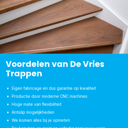
Voordelen van De Vries
Trappen
Eigen fabricage en dus garantie op kwaliteit
Productie door moderne CNC machines
Hoge mate van flexibiliteit
Antislip mogelijkheden
We komen alles bij je opmeten