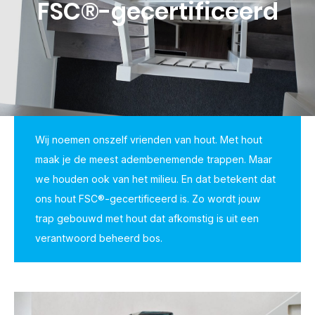
FSC®-gecertificeerd
Wij noemen onszelf vrienden van hout. Met hout
maak je de meest adembenemende trappen. Maar
we houden ook van het milieu. En dat betekent dat
ons hout FSC®-gecertificeerd is. Zo wordt jouw
trap gebouwd met hout dat afkomstig is uit een
verantwoord beheerd bos.