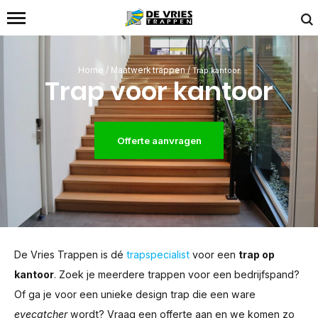
Home
/
Maatwerk trappen
/
Trap kantoor
Trap voor kantoor
Offerte aanvragen
De Vries Trappen is dé
trapspecialist
voor een
trap op
kantoor
. Zoek je meerdere trappen voor een bedrijfspand?
Of ga je voor een unieke design trap die een ware
eyecatcher
wordt? Vraag een offerte aan en we komen zo