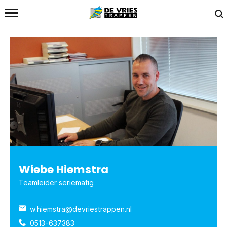
Home
/
Team
/
Wiebe Hiemstra
Wiebe Hiemstra
Teamleider seriematig
w.hiemstra@devriestrappen.nl
0513-637383