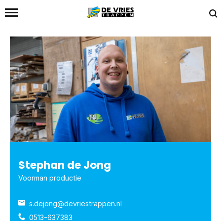
Home
/
Team
/
Stephan de Jong
Stephan de Jong
Voorman productie
s.dejong@devriestrappen.nl
0513-637383