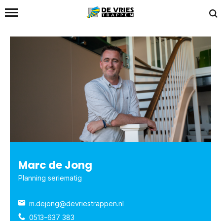
Home
/
Team
/
Marc de Jong
Marc de Jong
Planning seriematig
m.dejong@devriestrappen.nl
0513-637 383