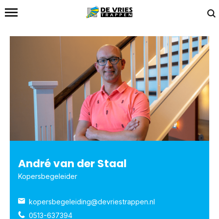
Home
/
Team
/
André van der Staal
André van der Staal
Kopersbegeleider
kopersbegeleiding@devriestrappen.nl
0513-637394