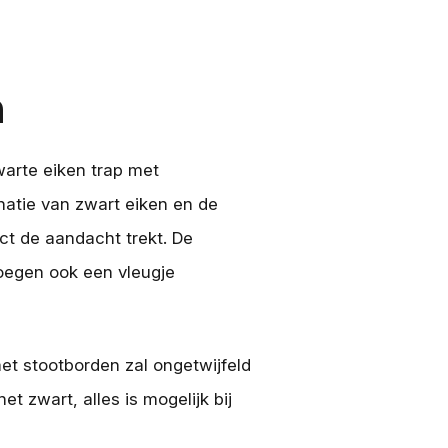
n
warte eiken trap met
inatie van zwart eiken en de
ct de aandacht trekt. De
voegen ook een vleugje
met stootborden zal ongetwijfeld
het zwart, alles is mogelijk bij