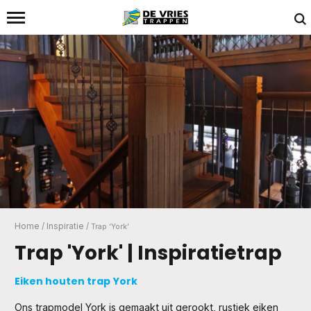
Home
/
Inspiratie
/
Trap ‘York’
Trap 'York' | Inspiratietrap
Eiken houten trap York
Ons trapmodel York is gemaakt uit gerookt, rustiek eiken