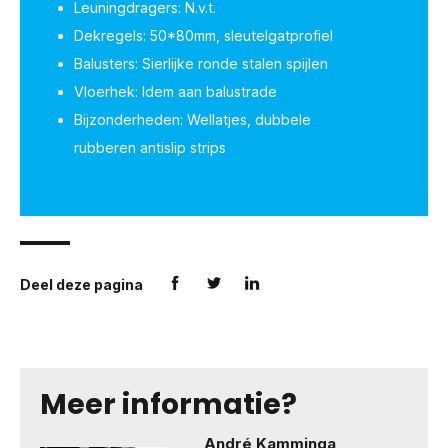
Leuningdragers: N.v.t.
Dekregels: 50*80mm, sleutelgatprofiel
Balusters: Sierlijke ronde stalen spijlen
Vloerhek: Idem aan balustrade
Bijzonderheden: Wellatjes, dubbele
rubberen antislip strips
Deel deze pagina
Meer informatie?
André Kamminga