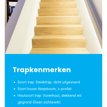
Trapkenmerken
Soort trap: Steektrap, dicht uitgevoerd
Soort boom: Keepboom, z-profiel
Houtsoort trap: Vurenhout, dekkend wit
gegrond (Geen zichtwerk)