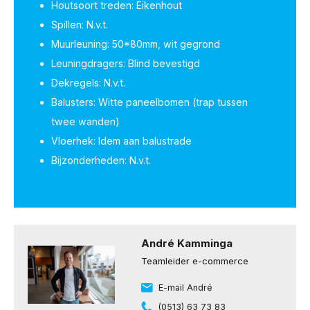
Houtsoort treden: Eikenhout
Spillen: N.v.t.
Muurleuning: 50*80mm, wit gegrond
Leuningdragers: Blind bevestigd
Dekregels: N.v.t.
Balusters: Witte paneelbomen (trap tussen
twee wanden)
Vloerhek: Idem aan balustrade
Bijzonderheden: N.v.t.
André Kamminga
Teamleider e-commerce
E-mail André
(0513) 63 73 83