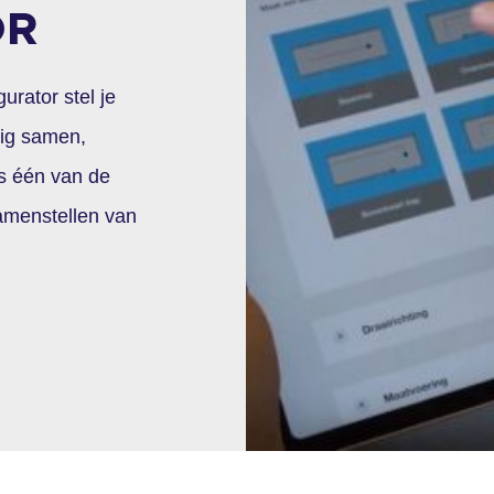
OR
rator stel je
rig samen,
es één van de
samenstellen van