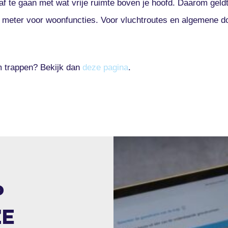
af te gaan met wat vrije ruimte boven je hoofd. Daarom geld
 meter voor woonfuncties. Voor vluchtroutes en algemene d
m trappen? Bekijk dan
deze pagina
.
P
ZE