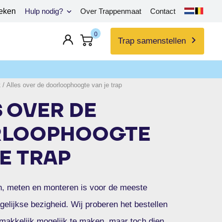
eken
Hulp nodig?
Over Trappenmaat
Contact
0
Trap samenstellen
k
/
Alles over de doorloophoogte van je trap
 OVER DE
LOOPHOOGTE
E TRAP
n, meten en monteren is voor de meeste
lijkse bezigheid. Wij proberen het bestellen
makkelijk mogelijk te maken, maar toch dien