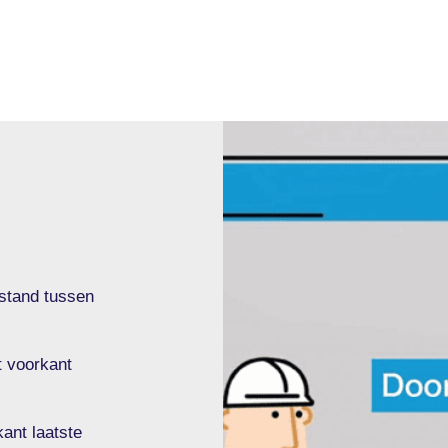
fstand tussen
t voorkant
ant laatste