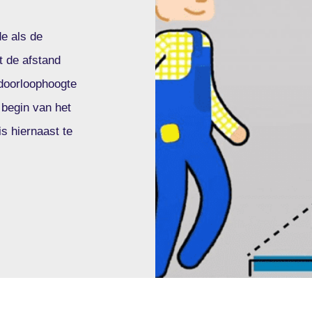
de als de
t de afstand
 doorloophoogte
 begin van het
is hiernaast te