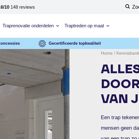
.6/10
148 reviews
Zo
Traprenovatie onderdelen
Traptreden op maat
concessies
Gecertificeerde topkwaliteit
Home
/
Kennisban
ALLES
DOOR
VAN J
Een trap tekene
mensen geen dage
van een trap zo 