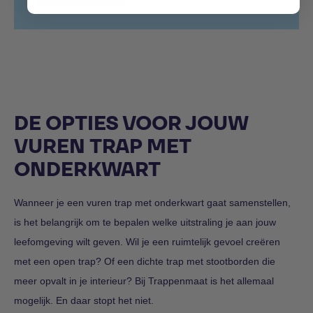
DE OPTIES VOOR JOUW
VUREN TRAP MET
ONDERKWART
Wanneer je een vuren trap met onderkwart gaat samenstellen,
is het belangrijk om te bepalen welke uitstraling je aan jouw
leefomgeving wilt geven. Wil je een ruimtelijk gevoel creëren
met een open trap? Of een dichte trap met stootborden die
meer opvalt in je interieur? Bij Trappenmaat is het allemaal
mogelijk. En daar stopt het niet.