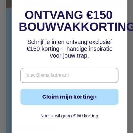
ONTVANG €150
TRAPBOUWPAKKET IN
BOUWVAKKORTIN
ONDERDELEN
Schrijf je in en ontvang exclusief
Bij Trappenmaat kun je terecht voor
€150 korting + handige inspiratie
voor jouw trap.
vurenhouten trapbouwpakketten. Maar uit
welke onderdelen bestaat een trap
Email
eigenlijk? En hoe zien deze onderdelen
eruit? Alles wat je wilt weten over ons
Claim mijn korting ›
trapbouwpakket kun je lezen op deze
pagina.
Nee, ik wil geen €150 korting
Lees meer