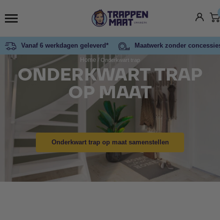
Vanaf 6 werkdagen geleverd*
Maatwerk zonder concessie
Home
/
Onderkwart trap
ONDERKWART TRAP
OP MAAT
Onderkwart trap op maat samenstellen