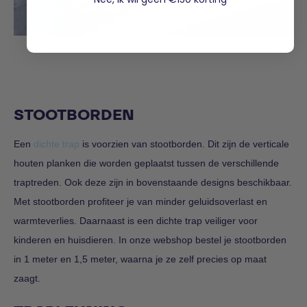
Betonlook overzettreden
STOOTBORDEN
Een
dichte trap
is voorzien van stootborden. Dit zijn de verticale
houten planken die worden geplaatst tussen de verschillende
traptreden. Ook deze zijn in bovenstaande designs beschikbaar.
Met stootborden profiteer je van minder geluidsoverlast en
warmteverlies. Daarnaast is een dichte trap veiliger voor
kinderen en huisdieren. In onze webshop bestel je stootborden
in 1 meter en 1,5 meter, waarna je ze zelf precies op maat
zaagt.