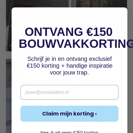
ONTVANG €150
BOUWVAKKORTIN
Eikenlook overzettreden
Schrijf je in en ontvang exclusief
€150 korting + handige inspiratie
voor jouw trap.
Email
Claim mijn korting ›
Nee, ik wil geen €150 korting