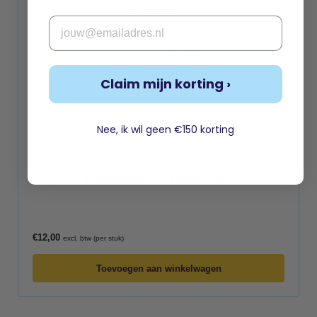
Email
Claim mijn korting ›
Nee, ik wil geen €150 korting
AFWERKING WELTREDE – RVS
€
12,00
excl. btw (per stuk)
Toevoegen aan winkelwagen