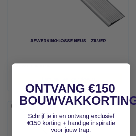
AFWERKING LOSSE NEUS – ZILVER
€
12,00
excl. btw (per stuk)
Toevoegen aan winkelwagen
ONTVANG €150
BOUWVAKKORTIN
Schrijf je in en ontvang exclusief
€150 korting + handige inspiratie
voor jouw trap.