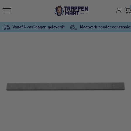
Vanaf 6 werkdagen geleverd*
Maatwerk zonder concessie