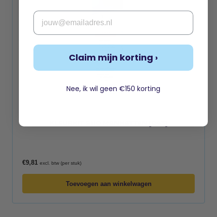
Email
Claim mijn korting ›
Nee, ik wil geen €150 korting
KLEURKIT S110 MANHATTAN [C43]
€
9,81
excl. btw (per stuk)
Toevoegen aan winkelwagen