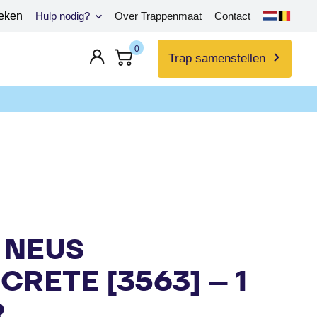
eken
Hulp nodig?
Over Trappenmaat
Contact
0
Trap samenstellen
 NEUS
RETE [3563] – 1
R