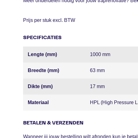
Meer onderdelen nodig voor jouw traprenovatie? Bek
Prijs per stuk excl. BTW
SPECIFICATIES
Lengte (mm)
1000 mm
Breedte (mm)
63 mm
Dikte (mm)
17 mm
Materiaal
HPL (High Pressure L
BETALEN & VERZENDEN
Wanneer jij jouw bestelling wilt afronden kun je bet