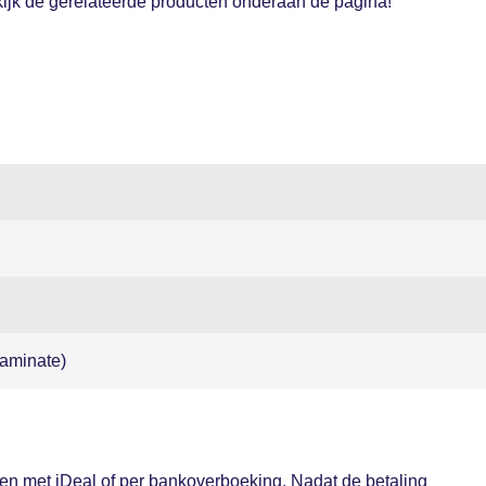
ijk de gerelateerde producten onderaan de pagina!
aminate)
alen met iDeal of per bankoverboeking. Nadat de betaling