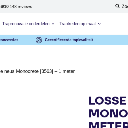
.6/10
148 reviews
Zo
Traprenovatie onderdelen
Traptreden op maat
concessies
Gecertificeerde topkwaliteit
e neus Monocrete [3563] – 1 meter
LOSSE
MONOC
METE