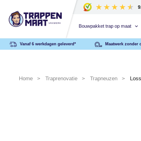
9
Bouwpakket trap op maat
Vanaf 6 werkdagen geleverd*
Maatwerk zonder 
Home
Traprenovatie
Trapneuzen
Loss