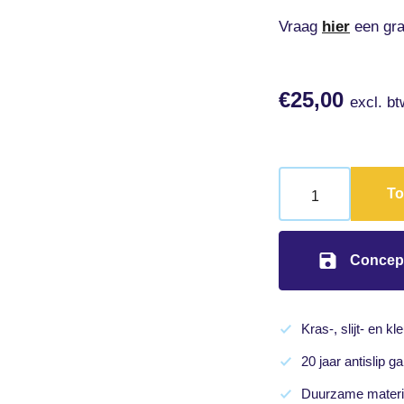
Vraag
hier
een gra
€
25,00
excl. bt
To
Concep
Kras-, slijt- en kl
20 jaar antislip ga
Duurzame materi