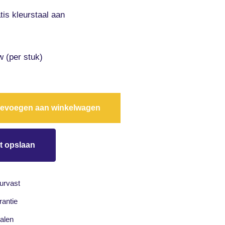
tis kleurstaal aan
w (per stuk)
evoegen aan winkelwagen
t opslaan
eurvast
rantie
alen