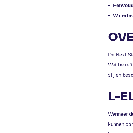
Eenvoud
Waterbe
OVE
De Next St
Wat betref
stijlen bes
L-E
Wanneer de
kunnen op 