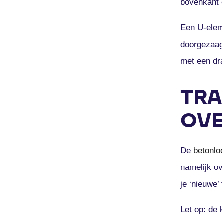
bovenkant 
Een U-elem
doorgezaag
met een dra
TRA
OVE
De
betonlo
namelijk ov
je ‘nieuwe’ 
Let op: de 