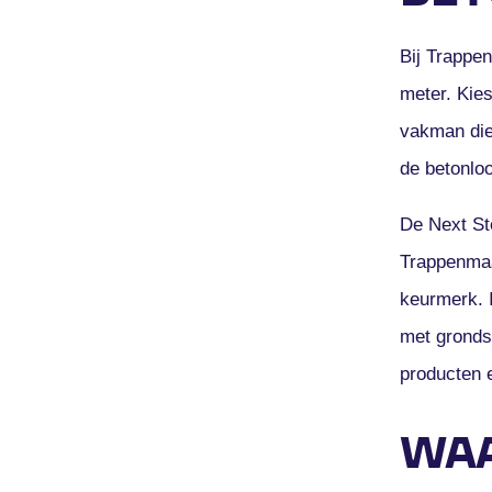
Bij Trappen
meter. Kies
vakman die
de betonloo
De Next Ste
Trappenmaa
keurmerk. 
met grondst
producten 
WAA