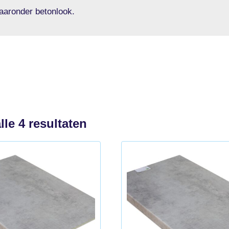
aaronder betonlook.
Gesorteerd
lle 4 resultaten
op
populariteit