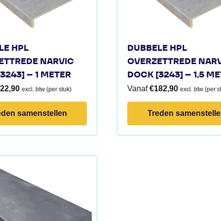
LE HPL
DUBBELE HPL
ETTREDE NARVIC
OVERZETTREDE NAR
3243] – 1 METER
DOCK [3243] – 1,5 M
22,90
Vanaf
€
182,90
excl. btw (per stuk)
excl. btw (per s
eden samenstellen
Treden samenstell