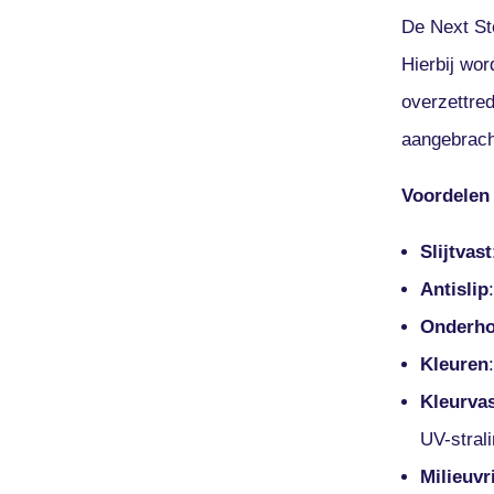
De Next S
Hierbij wor
overzettred
aangebracht
Voordelen 
Slijtvast
Antislip
Onderh
Kleuren
Kleurva
UV-strali
Milieuvr