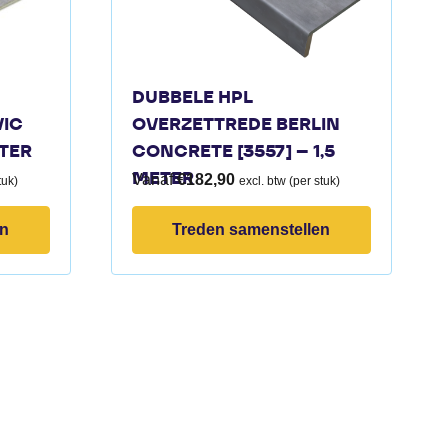
DUBBELE HPL
VIC
OVERZETTREDE BERLIN
ETER
CONCRETE [3557] – 1,5
METER
Vanaf
€
182,90
tuk)
excl. btw (per stuk)
en
Treden samenstellen