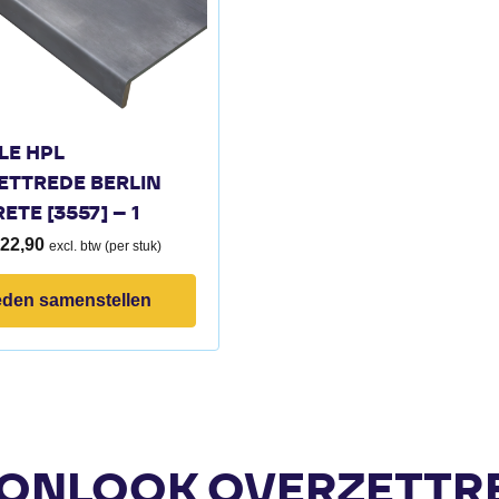
LE HPL
ETTREDE BERLIN
TE [3557] – 1
22,90
excl. btw (per stuk)
eden samenstellen
ONLOOK OVERZETTR