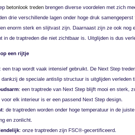
tep
betonlook treden
brengen diverse voordelen met zich mee
den drie verschillende lagen onder hoge druk samengeperst t
en enorm sterk en slijtvast zijn. Daarnaast zijn ze ook nog
 in de traptreden die niet zichtbaar is. Uitglijden is dus verle
op een rijtje
: een trap wordt vaak intensief gebruikt. De Next Step treden 
: dankzij de speciale antislip structuur is uitglijden verleden ti
oudsarm
: een traptrede van Next Step blijft mooi en sterk, z
: voor elk interieur is er een passend Next Step design.
st
: de traptreden worden onder hoge temperatuur in de juiste
ng en zonlicht.
iendelijk
: onze traptreden zijn FSC®-gecertificeerd.