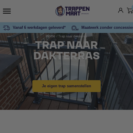
Vanaf 6 werkdagen geleverd*
Maatwerk zonder concessie
Home
/
Trap naar dakterras
TRAP NAAR
DAKTERRAS
Je eigen trap samenstellen