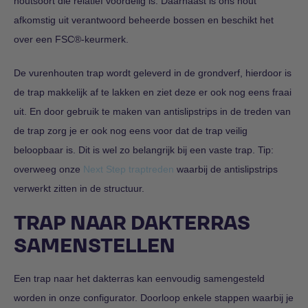
houtsoort die relatief voordelig is. Daarnaast is ons hout
afkomstig uit verantwoord beheerde bossen en beschikt het
over een FSC
®
-keurmerk.
De vurenhouten trap wordt geleverd in de grondverf, hierdoor is
de trap makkelijk af te lakken en ziet deze er ook nog eens fraai
uit. En door gebruik te maken van antislipstrips in de treden van
de trap zorg je er ook nog eens voor dat de trap veilig
beloopbaar is. Dit is wel zo belangrijk bij een vaste trap. Tip:
overweeg onze
Next Step traptreden
waarbij de antislipstrips
verwerkt zitten in de structuur.
TRAP NAAR DAKTERRAS
SAMENSTELLEN
Een trap naar het dakterras kan eenvoudig samengesteld
worden in onze configurator. Doorloop enkele stappen waarbij je