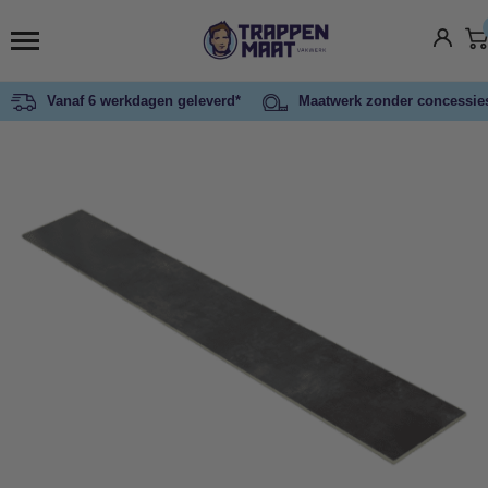
Vanaf 6 werkdagen geleverd*
Maatwerk zonder concessie