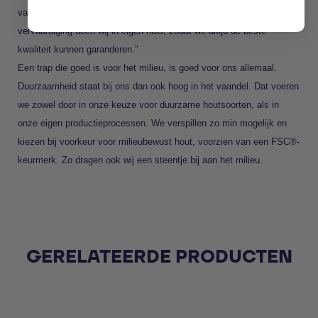
van alle wensen wordt werkelijkheid gemaakt. “Ontwerp en
vervaardiging doen wij in eigen huis, zodat we altijd de beste
kwaliteit kunnen garanderen.”
Een trap die goed is voor het milieu, is goed voor ons allemaal.
Duurzaamheid staat bij ons dan ook hoog in het vaandel. Dat voeren
we zowel door in onze keuze voor duurzame houtsoorten, als in
onze eigen productieprocessen. We verspillen zo min mogelijk en
kiezen bij voorkeur voor milieubewust hout, voorzien van een FSC®-
keurmerk. Zo dragen ook wij een steentje bij aan het milieu.
GERELATEERDE PRODUCTEN