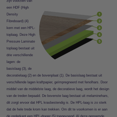
zijn voorzien van
een HDF (High
Density
Fibreboard) (4)
kern met een HPL-
toplaag. Deze High
Pressure Laminate
toplaag bestaat uit
drie verschillende
lagen: de
basislaag (3), de
decoratielaag (2) en de bovenplaat (1). De basislaag bestaat uit
verschillende lagen kraftpapier, geïmpregneerd met fenolhars. Door
middel van de middelste laag, de decoratieve laag, wordt het design
van de treden bepaald. De bovenste laag bestaat uit melaminehars,
dit zorgt ervoor dat HPL krasbestendig is. De HPL-laag is zo sterk
dat de hele trede krom kan trekken. Om dit te voorkomen is er aan
de onderkant een HPL-drager (5) toegevoegd. Al deze genoemde