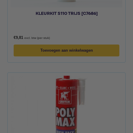
KLEURKIT S110 TRIJS [C7686]
€
9,81
excl. btw (per stuk)
Toevoegen aan winkelwagen