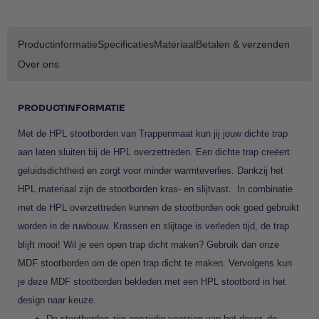
Productinformatie
Specificaties
Materiaal
Betalen & verzenden
Over ons
PRODUCTINFORMATIE
Met de HPL stootborden van Trappenmaat kun jij jouw dichte trap
aan laten sluiten bij de HPL overzettreden. Een dichte trap creëert
geluidsdichtheid en zorgt voor minder warmteverlies. Dankzij het
HPL materiaal zijn de stootborden kras- en slijtvast. In combinatie
met de HPL overzettreden kunnen de stootborden ook goed gebruikt
worden in de ruwbouw. Krassen en slijtage is verleden tijd, de trap
blijft mooi! Wil je een open trap dicht maken? Gebruik dan onze
MDF stootborden
om de open trap dicht te maken. Vervolgens kun
je deze MDF stootborden bekleden met een HPL stootbord in het
design naar keuze.
De stootborden zijn eenzijdig voorzien van het decor, de