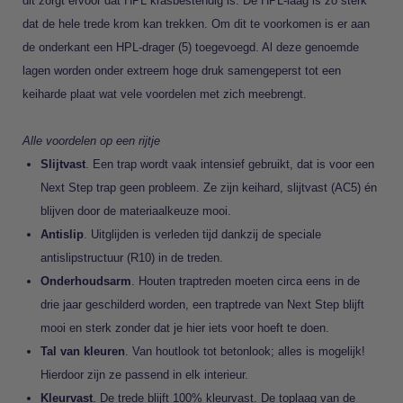
dit zorgt ervoor dat HPL krasbestendig is. De HPL-laag is zo sterk
dat de hele trede krom kan trekken. Om dit te voorkomen is er aan
de onderkant een HPL-drager (5) toegevoegd. Al deze genoemde
lagen worden onder extreem hoge druk samengeperst tot een
keiharde plaat wat vele voordelen met zich meebrengt.
Alle voordelen op een rijtje
Slijtvast
. Een trap wordt vaak intensief gebruikt, dat is voor een
Next Step trap geen probleem. Ze zijn keihard, slijtvast (AC5) én
blijven door de materiaalkeuze mooi.
Antislip
. Uitglijden is verleden tijd dankzij de speciale
antislipstructuur (R10) in de treden.
Onderhoudsarm
. Houten traptreden moeten circa eens in de
drie jaar geschilderd worden, een traptrede van Next Step blijft
mooi en sterk zonder dat je hier iets voor hoeft te doen.
Tal van kleuren
. Van houtlook tot betonlook; alles is mogelijk!
Hierdoor zijn ze passend in elk interieur.
Kleurvast
. De trede blijft 100% kleurvast. De toplaag van de