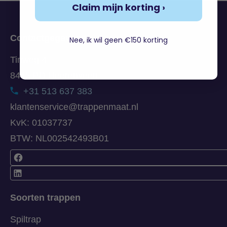
Claim mijn korting ›
Contactgegevens
Nee, ik wil geen €150 korting
Tinweg 4
8445 PD Heerenveen
+31 513 637 383
klantenservice@trappenmaat.nl
KvK: 01037737
BTW: NL002542493B01
Soorten trappen
Spiltrap