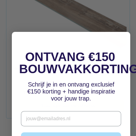
ONTVANG €150
BOUWVAKKORTIN
HPL TEGENTREDE RIVER PINE – 1 METER
Schrijf je in en ontvang exclusief
€150 korting + handige inspiratie
Vanaf
€
17,50
excl. btw (per stuk)
voor jouw trap.
Toevoegen aan winkelwagen
Email