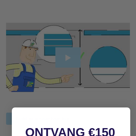
Bestel nu je bovenkwart trap
ONTVANG €150