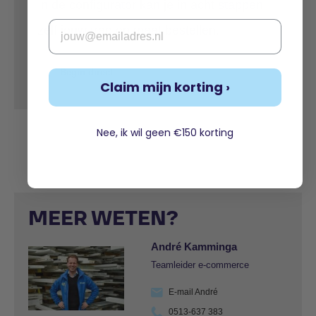
In de configurator kan je in acht stappen
Email
zelf jouw trap op maat bestellen.
Begin direct
Claim mijn korting ›
Nee, ik wil geen €150 korting
MEER WETEN?
André Kamminga
Teamleider e-commerce
E-mail André
0513-637 383