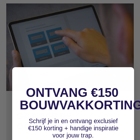
ONTVANG €150
BOUWVAKKORTIN
Bestel direct jouw trap bouwpakket
GA NAAR DE
Schrijf je in en ontvang exclusief
CONFIGURATOR
€150 korting + handige inspiratie
voor jouw trap.