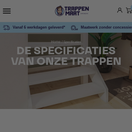
Vanaf 6 werkdagen geleverd*
Maatwerk zonder concessie
Home
/
Specificaties
DE SPECIFICATIES
VAN ONZE TRAPPEN