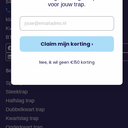
8445 PD Heerenveen
voor jouw trap.
+31 513 637 383
Email
klantenservice@trappenmaat.nl
KvK: 01037737
BTW: NL002542493B01
Claim mijn korting ›
Nee, ik wil geen €150 korting
Soorten trappen
Spiltrap
Steektrap
Halfslag trap
Dubbelkwart trap
Kwartslag trap
Onderkwart trap