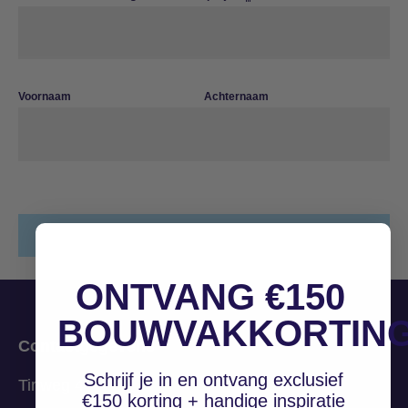
Voornaam
Achternaam
ONTVANG €150
BOUWVAKKORTIN
Contactgegevens
Schrijf je in en ontvang exclusief
Tinweg 4
€150 korting + handige inspiratie