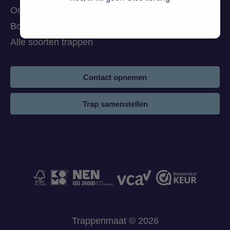
Onderkwart trap
Bovenkwart trap
Alle soorten trappen
Contact opnemen
Trap samenstellen
Trappenmaat © 2026