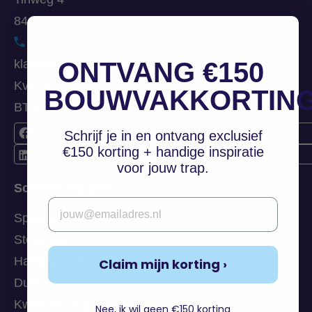
8445 PD Heerenveen
+31 513 637 383
klantenservice@trappenmaat.nl
ONTVANG €150
KvK: 01037737
BOUWVAKKORTIN
BTW: NL002542493B01
Schrijf je in en ontvang exclusief
€150 korting + handige inspiratie
voor jouw trap.
Soorten trappen
Email
Spiltrap
Steektrap
Halfslag trap
Claim mijn korting ›
Dubbelkwart trap
Kwartslag trap
Nee, ik wil geen €150 korting